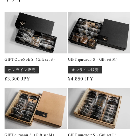
GIFT QuroNoir S（Gift set S）
GIFT quronoir S（Gift set M）
オンライン販売
オンライン販売
Regular
¥3,300 JPY
Regular
¥4,850 JPY
price
price
GIFT quronoir S（Gift set M）
GIFT quronoir S（Gift set L）