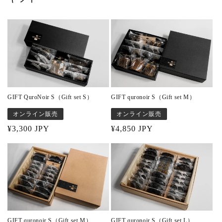
GIFT QuroNoir S（Gift set S）
GIFT quronoir S（Gift set M）
オンライン販売
オンライン販売
Regular
¥3,300 JPY
Regular
¥4,850 JPY
price
price
GIFT quronoir S（Gift set M）
GIFT quronoir S（Gift set L）