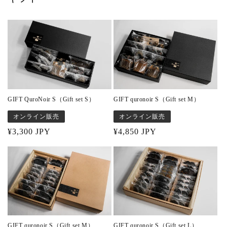
GIFT QuroNoir S（Gift set S）
GIFT quronoir S（Gift set M）
オンライン販売
オンライン販売
Regular
¥3,300 JPY
Regular
¥4,850 JPY
price
price
GIFT quronoir S（Gift set M）
GIFT quronoir S（Gift set L）